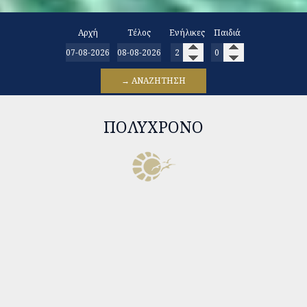
Αρχή
Τέλος
Ενήλικες
Παιδιά
→ ΑΝΑΖΉΤΗΣΗ
ΠΟΛΎΧΡΟΝΟ