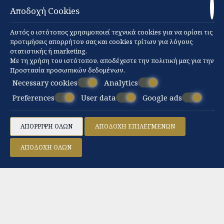
Αποδοχή Cookies
Αυτός ο ιστότοπος χρησιμοποιεί τεχνικά cookies για να ορίσει τις
προτιμήσεις απορρήτου σας και cookies τρίτων για λόγους
στατιστικής ή marketing.
Με τη χρήση του ιστότοπου, αποδέχεστε την πολιτική μας για την
Προστασία προσωπικών δεδομένων
.
Necessary cookies
Analytics
Preferences
User data
Google ads
ΑΠΌΡΡΙΨΗ ΌΛΩΝ
ΑΠΟΔΟΧΉ ΕΠΙΛΕΓΜΈΝΩΝ
Deluxe Σουίτα
ΑΠΟΔΟΧΉ ΌΛΩΝ
34-45 m²
2 άτομα
1 διπλό κρεβάτι
ΠΕΡΙΣΣΌΤΕΡΑ
ΚΆΝΤΕ ΚΡΆΤΗΣΗ