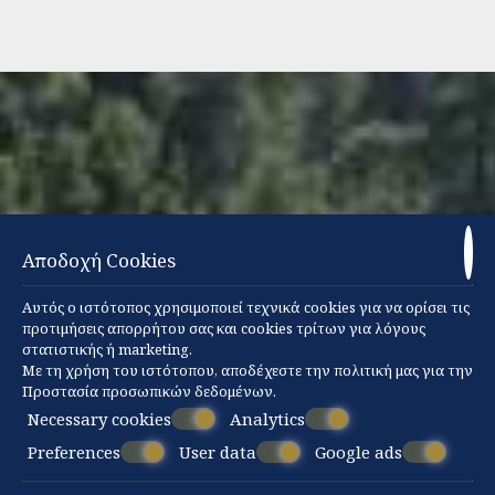
Αποδοχή Cookies
Υπηρεσία εξυπηρέτησης
Αυτός ο ιστότοπος χρησιμοποιεί τεχνικά cookies για να ορίσει τις
πελατών
προτιμήσεις απορρήτου σας και cookies τρίτων για λόγους
στατιστικής ή marketing.
Με τη χρήση του ιστότοπου, αποδέχεστε την πολιτική μας για την
Η ομάδα μας είναι εδώ για να
Προστασία προσωπικών δεδομένων
.
δημιουργήσει το ιδανικό περιβάλλον, για
Necessary cookies
Analytics
να απολαύσετε αξέχαστες διακοπές και
Preferences
User data
Google ads
να επωφεληθείτε όλες τις δυνατότητες